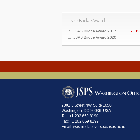
JSPS Bridge Award
JSPS Bridge Award 2017
JS
JSPS Bridge Award 2020
2001 L Street NW, Suite 1050
Washington, DC 20036, USA
Tel.: +1 202 659 8190
Fax: +1 202 659 8199
Email: was-info[at]overseas.jsps.go.jp