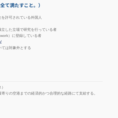
を全て満たすこと。）
住を許可されている外国人
独立した立場で研究を行っている者
s Network）に登録している者
/
いては対象外とする
ス）
最寄りの空港までの経済的かつ合理的な経路にて支給する。