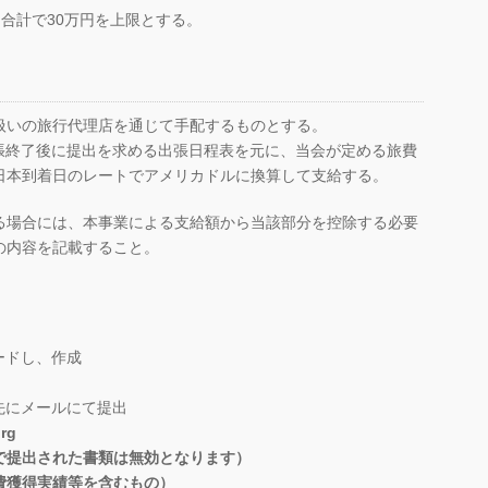
合計で30万円を上限とする。
扱いの旅行代理店を通じて手配するものとする。
張終了後に提出を求める出張日程表を元に、当会が定める旅費
日本到着日のレートでアメリカドルに換算して支給する。
る場合には、本事業による支給額から当該部分を控除する必要
の内容を記載すること。
ードし、作成
先にメールにて提出
rg
で提出された書類は無効となります）
、研究費獲得実績等を含むもの）