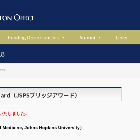
Funding Opportunities
Alumni
Links
18
 2018
 Award（JSPSブリッジアワード）
定いたしました。
f Medicine, Johns Hopkins University）