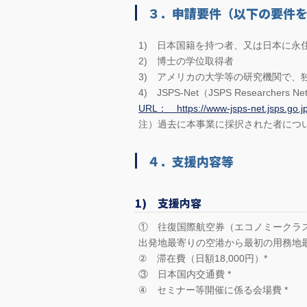
３．申請要件（以下の要件
1) 日本国籍を持つ者、又は日本に永
2) 博士の学位取得者
3) アメリカの大学等の研究機関で、
4) JSPS-Net（JSPS Researcher
URL： https://www-jsps-net.jsps.go.jp
注）過去に本事業に採択された者につ
４．支援内容等
1) 支援内容
① 往復国際航空券（エコノミークラ
出発地最寄りの空港から最初の用務地
② 滞在費（日額18,000円）*
③ 日本国内交通費 *
④ セミナー等開催に係る会場費 *