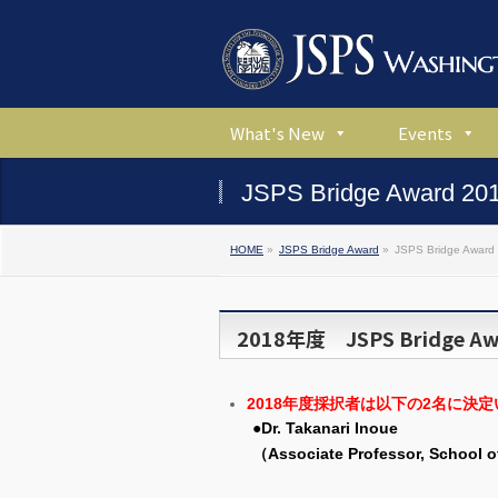
What's New
Events
JSPS Bridge Award 20
HOME
»
JSPS Bridge Award
»
JSPS Bridge Award
2018年度 JSPS Bridge
2018年度採択者は以下の2名に決
●Dr. Takanari Inoue
（Associate Professor, School o