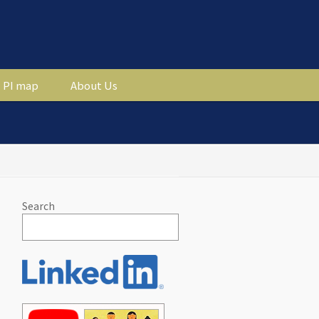
PI map
About Us
Search