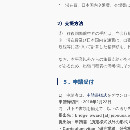
* 滞在費、日本国内交通費、会場費は
2）支援方法
① 往復国際航空券の手配は、当会取
② 滞在費及び日本国内交通費は、出
規程等に基づいて計算した精算額を、
なお、本事業以外からの旅費支給があ
があるため、出張日程表の備考欄にそ
５．申請受付
1) 申請者は、
申請書様式
をダウンロ
申請締切日：2018年2月22日
2) 以下の書類を揃えて、以下の送り
提出先：bridge_award [at] jspsusa.o
提出物・申請書（所定様式以外の形式
・Curriculum vitae（研究業績