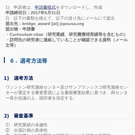
1) 申請者は、
申請書様式
をダウンロードし、作成
申請締切日：2017年5月31日
2) 以下の書類を揃えて、以下の送り先にメールにて提出
提出先：bridge_award [at] jspsusa.org
提出物・申請書
・Curriculum vitae（研究業績、研究費獲得実績等を含むもの）
・訪問先の研究者に連絡していることが確認できる資料（メール
文等）
６．選考方法等
1) 選考方法
ワシントン研究連絡センター及びサンフランシスコ研究連絡セン
ターが選定する審査委員による書面審査結果に基づき、両センタ
ー長が合議の上、採択者を決定する。
2) 審査基準
① 研究業績の卓越性
② 出張計画の具体性