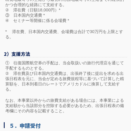
かつ合理的な経路にて支給する。
② 滞在費（日額18,000円）*
③ 日本国内交通費 *
④ セミナー等開催に係る会場費 *
* 滞在費、日本国内交通費、会場費は合計で30万円を上限とす
る。
2）支援方法
① 往復国際航空券の手配は、当会取扱いの旅行代理店を通じて
手配するものとする。
② 滞在費及び日本国内交通費は、出張終了後に提出を求める出
張日程表を元に、当会が定める旅費規程等に基づいて計算した精
算額を、日本到着日のレートでアメリカドルに換算して支給す
る。
なお、本事業以外からの旅費支給がある場合には、本事業による
支給額から当該部分を控除する必要があるため、出張日程表の備
考欄にその内容を記載すること。
５．申請受付