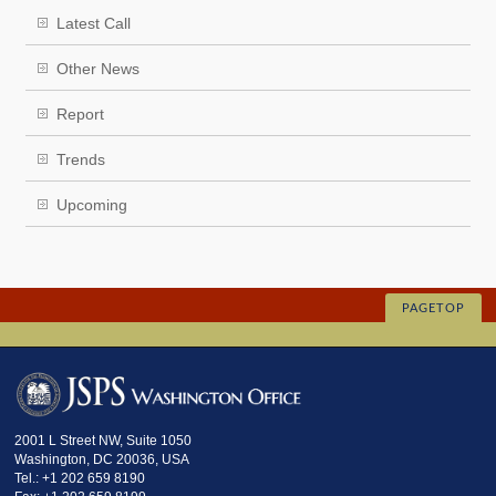
Latest Call
Other News
Report
Trends
Upcoming
PAGETOP
2001 L Street NW, Suite 1050
Washington, DC 20036, USA
Tel.: +1 202 659 8190