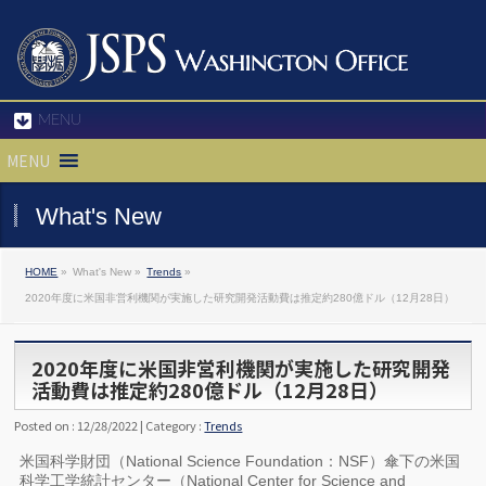
MENU
MENU
What's New
HOME
»
What's New »
Trends
»
2020年度に米国非営利機関が実施した研究開発活動費は推定約280億ドル（12月28日）
2020年度に米国非営利機関が実施した研究開発
活動費は推定約280億ドル（12月28日）
Posted on : 12/28/2022 | Category :
Trends
米国科学財団（National Science Foundation：NSF）傘下の米国
科学工学統計センター（National Center for Science and