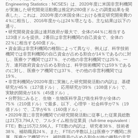
Engineering Statistics：NCSES）は、2020年度に米国非営利機関
が実施した研究開発活動費は推定約280億ドルとの調査結果を発
表した。これは、2020年度の米国全体における推定研究開発費の
4％に相当し、2016年度からは24％増となる。主な結果は以下の
通り。
• 研究開発資金源は連邦政府が最大で、全体の44％に相当する
123億ドルを提供。2番目は非営利機関の自己資金で、全体の
22％に相当する60億ドル。
• 資金源は非営利機関の種類によって異なり、例えば、科学技術
機関では非営利機関の自己資金が占める割合が14％であるのに対
し、医療ケア機関では27％、その他の非営利機関では25％。一
方、連邦政府資金が占める割合は、科学技術機関では59％である
のに対し、医療ケア機関では37％、その他の非営利機関では
19％。
• 非営利機関が2020年度に実施した研究開発活動の内訳は、基礎
研究が45％（127億ドル）、応用研究が39％（108億ドル）で、
実験的開発が16％（45億ドル）。
• 分野別にみると、生物・生物医科学及び衛生科学が全体の
75％（210億ドル）で最多。以下、心理学・社会科学が7％（19
億ドル）で、工学が6％（160億ドル）。
• 2020年度に非営利機関での研究開発活動に従事した従業員総数
は21万3,794人で、フルタイム相当従業員（full-time equivalent：
FTE）数は15万2,596人。FTE数の内訳は、研究者38％、技術者
38％、補助職員24％。また、FTEの半数以上は医療ケア機関に所
属。医療ケア機関では、補助職員の占める割合が他の種類の非営