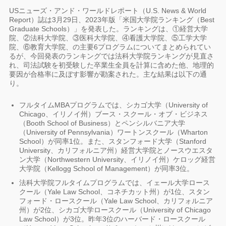
USニューズ・アンド・ワールドレポート（U.S. News & World
Report）誌は3月29日、2023年版「米国大学院ランキング（Best
Graduate Schools）」を発表した。ランキングは、①経営大学
院、②法科大学院、③医科大学院、④看護大学院、⑤工学大学
院、⑥教育大学院、の主要6プログラムについてまとめられてい
るが、今回発表のランキングでは法科大学院ランキングが見直さ
れ、司法試験を初受験した卒業生全員を計算に含めた他、地理的
要因が合格率に及ぼす影響が勘案された。主な結果は以下の通
り。
フルタイムMBAプログラムでは、シカゴ大学（University of
Chicago、イリノイ州）ブース・スクール・オブ・ビジネス
（Booth School of Business）とペンシルバニア大学
（University of Pennsylvania）ワートンスクール（Wharton
School）が同率1位。また、スタンフォード大学（Stanford
University、カリフォルニア州）経営大学院とノースウエスタ
ン大学（Northwestern University、イリノイ州）ケロッグ経営
大学院（Kellogg School of Management）が同率3位。
法科大学院フルタイムプログラムでは、イェール大学ロース
クール（Yale Law School、コネチカット州）が1位、スタン
フォード・ロースクール（Yale Law School、カリフォルニア
州）が2位、シカゴ大学ロースクール（University of Chicago
Law School）が3位。昨年3位のハーバード・ロースクール