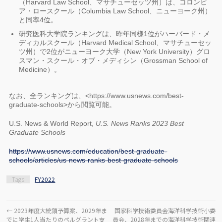
（Harvard Law School、マサチューセッツ州）は、コロンビ
ア・ロースクール（Columbia Law School、ニューヨーク州）
と同率4位。
研究医科大学院ランキングは、昨年同様1位がハーバード・メ
ディカルスクール（Harvard Medical School、マサチューセッ
ツ州）で2位がニューヨーク大学（New York University）グロ
スマン・スクール・オブ・メディシン（Grossman School of
Medicine）。
なお、全ランキングは、<https://www.usnews.com/best-
graduate-schools>から閲覧可能。
U.S. News & World Report,
U.S. News Ranks 2023 Best
Graduate Schools
https://www.usnews.com/education/best-graduate-
schools/articles/us-news-ranks-best-graduate-schools
Tags
FY2022
←
2023年度大統領予算案、2029年ま
国家科学技術委員会海洋科学技術小委
でに学生1人当たりのペルグラント支
員会、2028年までの海洋科学技術関連