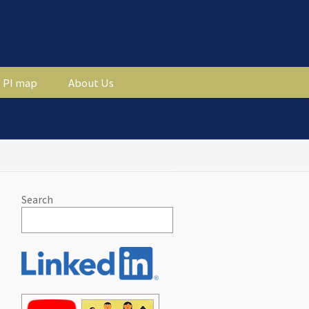
PI map
About Us
Search