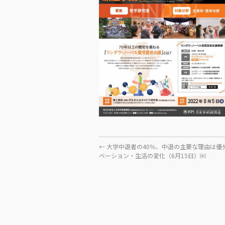
←
大学中退者の40％、中退の主要な理由は優
ベーション・生活の変化（6月15日）￼