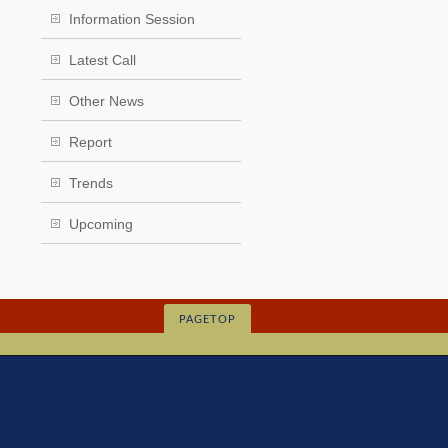
Information Session
Latest Call
Other News
Report
Trends
Upcoming
PAGETOP