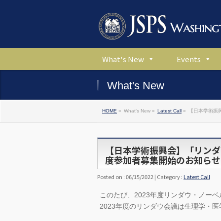
What's New
Events
What's New
HOME
»
What's New »
Latest Call
»
【日本学術振
【日本学術振興会】「リンダ
度参加者募集開始のお知らせ
Posted on : 06/15/2022 | Category :
Latest Call
このたび、2023年度リンダウ・ノー
2023年度のリンダウ会議は生理学・