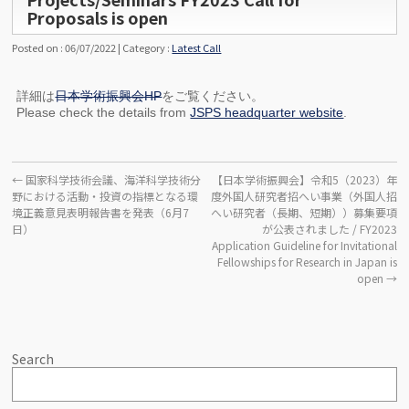
Proposals is open
Posted on : 06/07/2022 | Category :
Latest Call
詳細は
日本学術振興会HP
をご覧ください。
Please check the details from
JSPS headquarter website
.
←
国家科学技術会議、海洋科学技術分
【日本学術振興会】令和5（2023）年
野における活動・投資の指標となる環
度外国人研究者招へい事業（外国人招
境正義意見表明報告書を発表（6月7
へい研究者（長期、短期））募集要項
日）
が公表されました / FY2023
Application Guideline for Invitational
Fellowships for Research in Japan is
open
→
Search