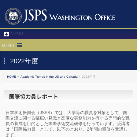
MENU
MENU
2022年度
HOME
»
Academic Trends in the US and Canada
»
2022年度
国際協力員レポート
日本学術振興会（JSPS）では、大学等の職員を対象として、国
際交流に関する幅広い見識と高度な実務能力を有する専門的な職
員の養成を目的とした国際学術交流研修を行っています。受講者
は「国際協力員」として、以下のとおり、2年間の研修を受講し
ます。