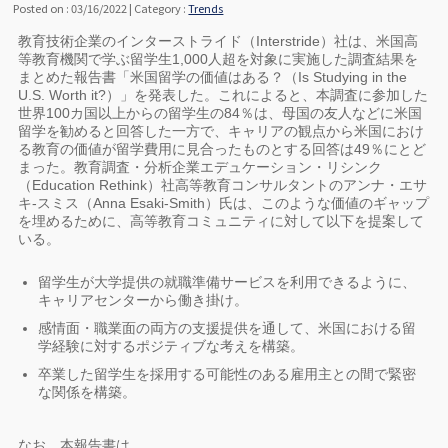
Posted on : 03/16/2022 | Category :
Trends
教育技術企業のインターストライド（Interstride）社は、米国高
等教育機関で学ぶ留学生1,000人超を対象に実施した調査結果を
まとめた報告書「米国留学の価値はある？（Is Studying in the
U.S. Worth it?）」を発表した。これによると、本調査に参加した
世界100カ国以上からの留学生の84％は、母国の友人などに米国
留学を勧めると回答した一方で、キャリアの観点から米国におけ
る教育の価値が留学費用に見合ったものとする回答は49％にとど
まった。教育調査・分析企業エデュケーション・リシンク
（Education Rethink）社高等教育コンサルタントのアンナ・エサ
キ‐スミス（Anna Esaki-Smith）氏は、このような価値のギャップ
を埋めるために、高等教育コミュニティに対して以下を提案して
いる。
留学生が大学提供の就職準備サービスを利用できるように、
キャリアセンターから働き掛け。
感情面・職業面の両方の支援提供を通して、米国における留
学経験に対するポジティブな考えを構築。
卒業した留学生を採用する可能性のある雇用主との間で緊密
な関係を構築。
なお、本報告書は、