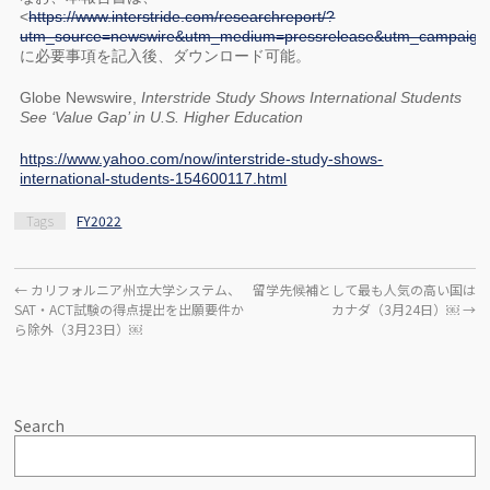
<
https://www.interstride.com/researchreport/?
utm_source=newswire&utm_medium=pressrelease&utm_campaign=
に必要事項を記入後、ダウンロード可能。
Globe Newswire,
Interstride Study Shows International Students
See ‘Value Gap’ in U.S. Higher Education
https://www.yahoo.com/now/interstride-study-shows-
international-students-154600117.html
Tags
FY2022
←
カリフォルニア州立大学システム、
留学先候補として最も人気の高い国は
SAT・ACT試験の得点提出を出願要件か
カナダ（3月24日）￼
→
ら除外（3月23日）￼
Search