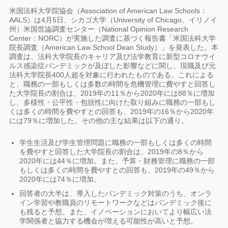
米国法科大学院協会（Association of American Law Schools：
AALS）は4月5日、シカゴ大学（University of Chicago、イリノイ
州）米国世論調査センター（National Opinion Research
Center：NORC）が実施した調査に基づく報告書「米国法科大学
院長調査（American Law School Dean Study）」を発表した。本
調査は、法科大学院長のキャリア及び法学教育に新型コロナウイ
ルス感染症パンデミックが及ぼした影響などに関し、現職及び元
法科大学院長400人超を対象に行われたものである。これによる
と、職務の一部もしくは多数の時間を危機管理に費やすと回答し
た大学院長の割合は、2019年の11％から2020年には88％に増加
し、多様性・公平性・包括性に向けた取り組みに職務の一部もし
くは多くの時間を費やすとの回答も、2019年の16％から2020年
には79％に増加した。その他の主な結果は以下の通り。
学生生活及び学生管理問題に職務の一部もしくは多くの時間
を費やすと回答した大学院長の割合は、2019年の8％から
2020年には44％に増加。また、予算・財務管理に職務の一部
もしくは多くの時間を費やすとの回答も、2019年の49％から
2020年には74％に増加。
回答者の大半は、導入したパンデミック対策のうち、オンラ
イン学習や教職員のリモートワークなどはパンデミック後に
も残ると予想。また、イノベーションにおいてより幅広い法
学関係者と協力する機会が増える可能性が高いと予想。