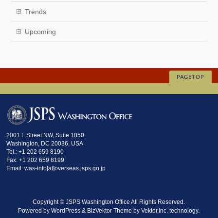
Trends
Upcoming
PAGETOP
2001 L Street NW, Suite 1050
Washington, DC 20036, USA
Tel.: +1 202 659 8190
Fax: +1 202 659 8199
Email: was-info[at]overseas.jsps.go.jp
Copyright ©
JSPS Washington Office
All Rights Reserved.
Powered by
WordPress
&
BizVektor Theme
by
Vektor,Inc.
technology.