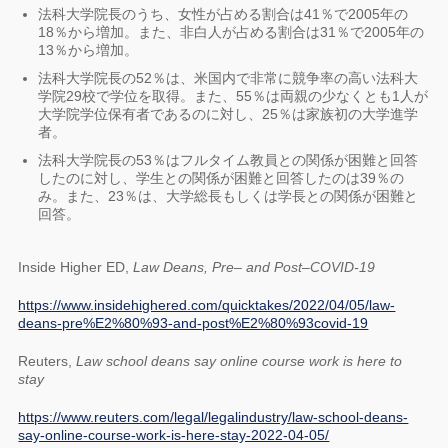
法科大学院長のうち、女性が占める割合は41％で2005年の
18％から増加。また、非白人が占める割合は31％で2005年の
13％から増加。
法科大学院長の52％は、米国内で非常に競争率の高い法科大
学院29校で学位を取得。また、55％は両親の少なくとも1人が
大学院学位保有者であるのに対し、25％は家族初の大学進学
者。
法科大学院長の53％はフルタイム教員との関係が困難と回答
したのに対し、学生との関係が困難と回答したのは39％の
み。また、23％は、大学総長もしくは学長との関係が困難と
回答。
Inside Higher ED,
Law Deans, Pre– and Post–COVID-19
https://www.insidehighered.com/quicktakes/2022/04/05/law-
deans-pre%E2%80%93-and-post%E2%80%93covid-19
Reuters,
Law school deans say online course work is here to
stay
https://www.reuters.com/legal/legalindustry/law-school-deans-
say-online-course-work-is-here-stay-2022-04-05/